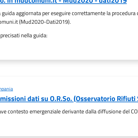
So. in mudcomuni.it - Mud2020 - dati2019
la guida aggiornata per eseguire correttamente la procedura 
Comuni.it (Mud2020-Dati2019).
precisati nella guida:
mpania
issioni dati su O.R.So. (Osservatorio Rifiuti
rave contesto emergenziale derivante dalla diffusione del C