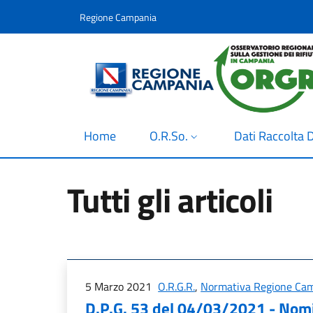
Salta al contenuto principale
Skip to footer content
Regione Campania
Home
O.R.So.
Dati Raccolta D
Tutti gli articoli
5 Marzo 2021
O.R.G.R.
,
Normativa Regione Ca
D.P.G. 53 del 04/03/2021 - Nomin