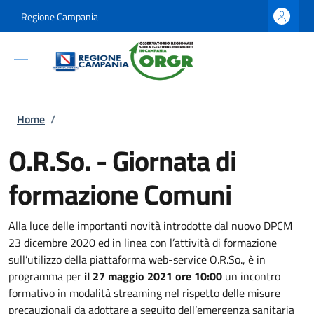
Salta al contenuto principale
Skip to footer content
Regione Campania
Briciole di pane
Home
/
O.R.So. - Giornata di
formazione Comuni
Alla luce delle importanti novità introdotte dal nuovo DPCM
23 dicembre 2020 ed in linea con l’attività di formazione
sull’utilizzo della piattaforma web-service O.R.So., è in
programma per
il 27 maggio 2021 ore 10:00
un incontro
formativo in modalità streaming nel rispetto delle misure
precauzionali da adottare a seguito dell’emergenza sanitaria