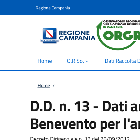
Salta al contenuto principale
Skip to footer content
Regione Campania
Home
O.R.So.
Dati Raccolta D
Briciole di pane
Home
/
D.D. n. 13 - Dati a
Benevento per l'
Decreto Dirigenziale n. 13 del 28/09/2012