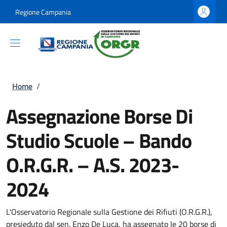
Salta al contenuto principale
Skip to footer content
Regione Campania
Briciole di pane
Home
/
Assegnazione Borse Di
Studio Scuole – Bando
O.R.G.R. – A.S. 2023-
2024
L'Osservatorio Regionale sulla Gestione dei Rifiuti (O.R.G.R.),
presieduto dal sen. Enzo De Luca, ha assegnato le 20 borse di