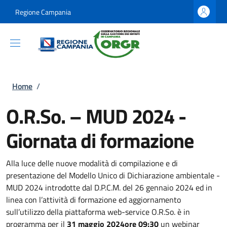
Salta al contenuto principale
Skip to footer content
Regione Campania
Briciole di pane
Home
/
O.R.So. – MUD 2024 -
Giornata di formazione
Alla luce delle nuove modalità di compilazione e di
presentazione del Modello Unico di Dichiarazione ambientale -
MUD 2024 introdotte dal D.P.C.M. del 26 gennaio 2024 ed in
linea con l’attività di formazione ed aggiornamento
sull’utilizzo della piattaforma web-service O.R.So. è in
programma per il
31 maggio 2024
ore 09:30
un webinar