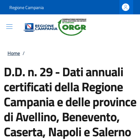
Salta al contenuto principale
Skip to footer content
Regione Campania
Briciole di pane
Home
/
D.D. n. 29 - Dati annuali
certificati della Regione
Campania e delle province
di Avellino, Benevento,
Caserta, Napoli e Salerno