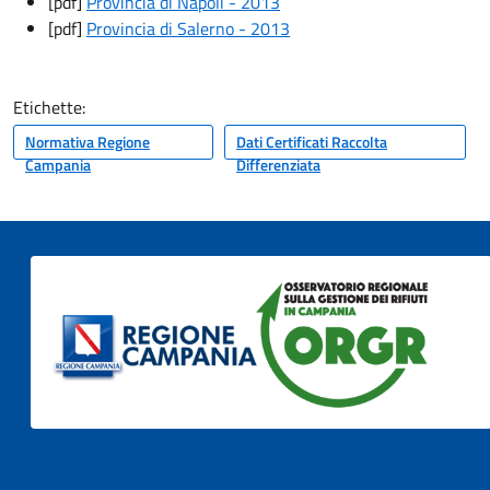
[pdf]
Provincia di Napoli - 2013
[pdf]
Provincia di Salerno - 2013
Etichette:
Normativa Regione
Dati Certificati Raccolta
Campania
Differenziata