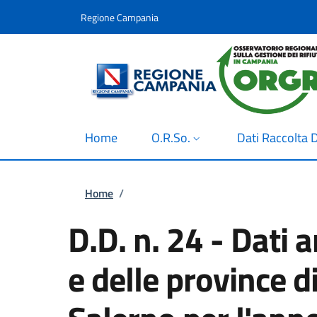
Salta al contenuto principale
Skip to footer content
Regione Campania
Home
O.R.So.
Dati Raccolta D
Briciole di pane
Home
/
D.D. n. 24 - Dati 
e delle province d