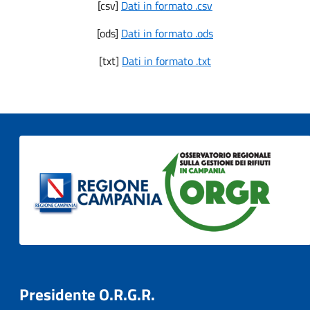
[csv]
Dati in formato .csv
Pietradefusi
AV
2167
364.328
-
[ods]
Dati in formato .ods
Pietrastornina
AV
1473
303.658
-
[txt]
Dati in formato .txt
Prata di
AV
2911
556.659
-
Principato Ultra
Pratola Serra
AV
3735
731.404
-
Quadrelle
AV
1881
399.311
-
Quindici
AV
1906
354.767
-
Rocca San
AV
818
127.778
-
Felice
Roccabascerana
AV
2341
646.870
-
Salza Irpina
AV
741
157.365
-
Presidente O.R.G.R.
San Mango sul