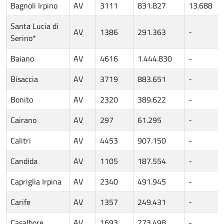
Bagnoli Irpino
AV
3111
831.827
13.688
Santa Lucia di
AV
1386
291.363
-
Serino*
Baiano
AV
4616
1.444.830
-
Bisaccia
AV
3719
883.651
-
Bonito
AV
2320
389.622
-
Cairano
AV
297
61.295
-
Calitri
AV
4453
907.150
-
Candida
AV
1105
187.554
-
Capriglia Irpina
AV
2340
491.945
-
Carife
AV
1357
249.431
-
Casalbore
AV
1693
273.498
-