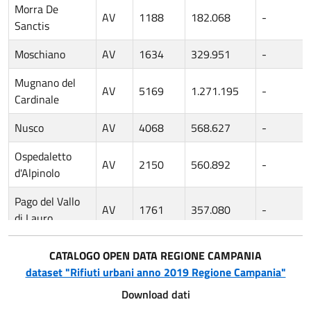
Morra De
AV
1188
182.068
-
Sanctis
Moschiano
AV
1634
329.951
-
Mugnano del
AV
5169
1.271.195
-
Cardinale
Nusco
AV
4068
568.627
-
Ospedaletto
AV
2150
560.892
-
d'Alpinolo
Pago del Vallo
AV
1761
357.080
-
di Lauro
Parolise
AV
646
160.461
2.738
CATALOGO OPEN DATA REGIONE CAMPANIA
dataset "Rifiuti urbani anno 2019 Regione Campania"
Paternopoli
AV
2272
471.398
-
Download dati
Petruro Irpino
AV
289
27.398
-