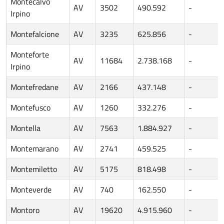
Montecalvo
AV
3502
490.592
-
Irpino
Montefalcione
AV
3235
625.856
-
Monteforte
AV
11684
2.738.168
-
Irpino
Montefredane
AV
2166
437.148
-
Montefusco
AV
1260
332.276
-
Montella
AV
7563
1.884.927
-
Montemarano
AV
2741
459.525
-
Montemiletto
AV
5175
818.498
-
Monteverde
AV
740
162.550
-
Montoro
AV
19620
4.915.960
-