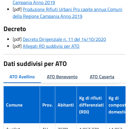
Campania Anno 2019
[pdf]
Produzione Rifiuti Urbani Pro capite annua Comuni
della Regione Campania Anno 2019
Decreto
[pdf]
Decreto Dirigenziale n. 11 del 14/10/2020
[pdf]
Allegati RD suddivisi per ATO
Dati suddivisi per ATO
ATO Avellino
ATO Benevento
ATO Caserta
A
Kg di rifiuti
Kg di
Comune
Prov.
Abitanti
differenziati
composta
(RDi)
domestic