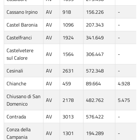
Cassano Irpino
AV
918
156.226
-
Castel Baronia
AV
1096
207.343
-
Castelfranci
AV
1924
341.649
-
Castelvetere
AV
1564
306.447
-
sul Calore
Cesinali
AV
2631
572.348
-
Chianche
AV
459
89.664
4.928
Chiusano di San
AV
2178
482.762
5.475
Domenico
Contrada
AV
3013
576.422
-
Conza della
AV
1301
194.289
-
Campania