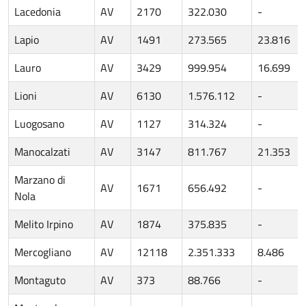
Lacedonia
AV
2170
322.030
-
Lapio
AV
1491
273.565
23.816
Lauro
AV
3429
999.954
16.699
Lioni
AV
6130
1.576.112
-
Luogosano
AV
1127
314.324
-
Manocalzati
AV
3147
811.767
21.353
Marzano di
AV
1671
656.492
-
Nola
Melito Irpino
AV
1874
375.835
-
Mercogliano
AV
12118
2.351.333
8.486
Montaguto
AV
373
88.766
-