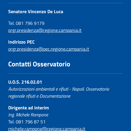
AV
1137
212.374
-
Calore
Senatore Vincenzo De Luca
San Martino
AV
4884
1.416.528
-
Tel. 081 796 9179
Valle Caudina
orgr.presidenza@regione.campania.it
San Michele di
AV
2488
473.325
-
Indirizzo PEC
Serino
orgr.presidenza@pec.regione.campania.it
San Nicola
AV
760
158.794
-
Contatti Osservatorio
Baronia
San Potito Ultra
AV
1558
342.226
5.201
U.O.S. 216.02.01
San Sossio
Autorizzazioni ambientali e rifiuti - Napoli. Osservatorio
AV
1567
245.703
-
Baronia
regionale rifiuti e Documentazione
Santa Paolina
AV
1257
201.199
-
Dirigente ad interim
Ing. Michele Rampone
Sant'Andrea di
Tel. 081 796 87 51
AV
1381
317.070
16.973
Conza
michele.rampone@regione.campania.it