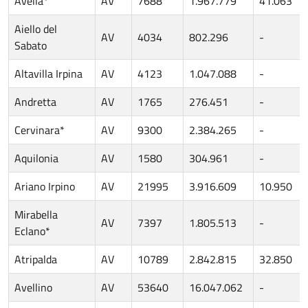
Avella*
AV
7688
1.967.779
41.063
Aiello del
AV
4034
802.296
-
Sabato
Altavilla Irpina
AV
4123
1.047.088
-
Andretta
AV
1765
276.451
-
Cervinara*
AV
9300
2.384.265
-
Aquilonia
AV
1580
304.961
-
Ariano Irpino
AV
21995
3.916.609
10.950
Mirabella
AV
7397
1.805.513
-
Eclano*
Atripalda
AV
10789
2.842.815
32.850
Avellino
AV
53640
16.047.062
-