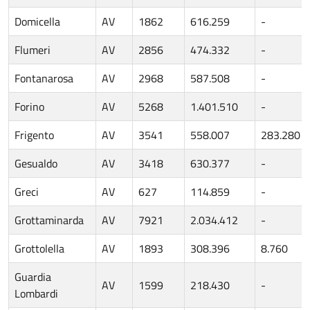
Domicella
AV
1862
616.259
-
Flumeri
AV
2856
474.332
-
Fontanarosa
AV
2968
587.508
-
Forino
AV
5268
1.401.510
-
Frigento
AV
3541
558.007
283.280
Gesualdo
AV
3418
630.377
-
Greci
AV
627
114.859
-
Grottaminarda
AV
7921
2.034.412
-
Grottolella
AV
1893
308.396
8.760
Guardia
AV
1599
218.430
-
Lombardi