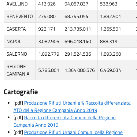
AVELLINO
413.926
94.057.837
538.963
BENEVENTO
274.080
68.745.054
1.882.901
CASERTA
922.171
213.735.011
1.265.591
NAPOLI
3.082.905
696.018.140
888.319
SALERNO
1.092.779
291.524.536
1.893.260
REGIONE
5.785.861
1.364.080.576
6.469.034
CAMPANIA
Cartografie
[pdf]
Produzione Rifiuti Urbani e % Raccolta differenziata
ATO della Regione Campania Anno 2019
[pdf]
Raccolta differenziata Comuni della Regione
Campania Anno 2019
[pdf]
Produzione Rifiuti Urbani Comuni della Regione